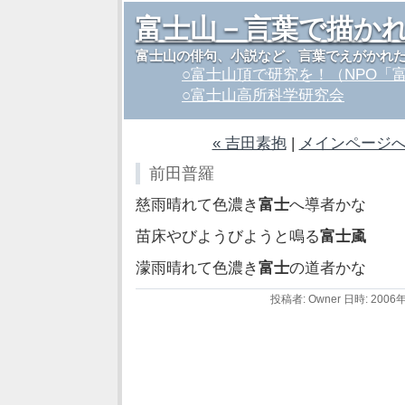
富士山－言葉で描か
富士山の俳句、小説など、言葉でえがかれ
○富士山頂で研究を！（NPO「
○富士山高所科学研究会
« 吉田素抱
|
メインページ
前田普羅
慈雨晴れて色濃き
富士
へ導者かな
苗床やびようびようと鳴る
富士颪
濛雨晴れて色濃き
富士
の道者かな
投稿者: Owner 日時: 2006年