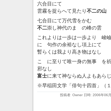
六合目にて
雲霧を捉らへて見たり
不二の山
七合目にて万代雪をかむ
不二
崇し神代のまゝの峰の雲
これよりは一歩は一歩より 峻
に 句作の余裕なし項上にて
暫らくは我より高き物はなし
こゝに至りて唯一身の無事 を
邪なし
富士
に来て神ならぬ人よもあら
※早稲田文学「俳句十四首」（
投稿者: Owner 日時: 2006年06月