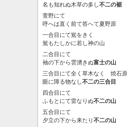
名も知れぬ木草の多し
不二の裾
萱野にて
呼へは直く前て答へて夏野原
一合目にて鴬をきく
鴬もたしかに若し神の山
二合目にて
袖の下から雲湧きぬ
富士の山
三合目にて全く草木なく 焼石
眼に障る物なし
不二の三合目
四合目にて
ふもとにて雷なりぬ
不二の山
五合目にて
夕立の下から来たり
不二の山