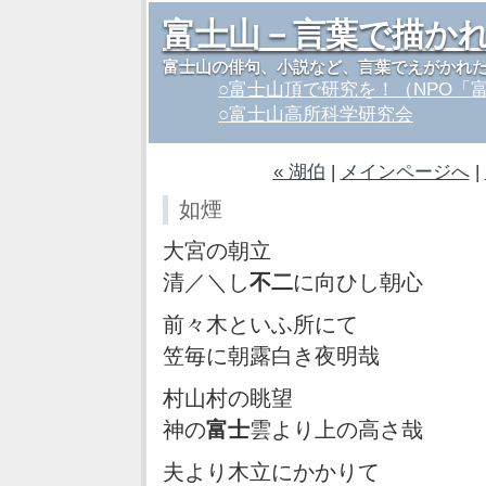
富士山－言葉で描か
富士山の俳句、小説など、言葉でえがかれ
○富士山頂で研究を！（NPO「
○富士山高所科学研究会
« 湖伯
|
メインページへ
|
如煙
大宮の朝立
清／＼し
不二
に向ひし朝心
前々木といふ所にて
笠毎に朝露白き夜明哉
村山村の眺望
神の
富士
雲より上の高さ哉
夫より木立にかかりて