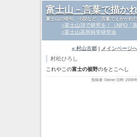
富士山－言葉で描か
富士山の俳句、小説など、言葉でえがかれ
○富士山頂で研究を！（NPO「
○富士山高所科学研究会
« 村山古郷
|
メインページ
村松ひろし
これやこの
富士の裾野
のをとこへし
投稿者: Owner 日時: 2006年