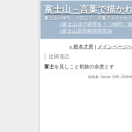
富士山－言葉で描か
富士山の俳句、小説など、言葉でえがかれ
○富士山頂で研究を！（NPO「
○富士山高所科学研究会
« 椎本才麿
|
メインページ
辻田克己
富士
を見しこと初旅の余恵とす
投稿者: Owner 日時: 2006年